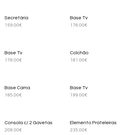
Secretária
Base Tv
159.00
€
176.00
€
Base Tv
Colchão
178.00
€
181.00
€
Base Cama
Base Tv
185.00
€
199.00
€
Consola c/ 2 Gavetas
Elemento Prateleiras
208.00
€
235.00
€