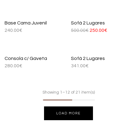
-50%
Base Cama Juvenil
Sofá 2 Lugares
240.00
€
500.00
€
250.00
€
Consola c/ Gaveta
Sofá 2 Lugares
280.00
€
341.00
€
Showing 1–12 of 21 item(s)
LOAD MORE