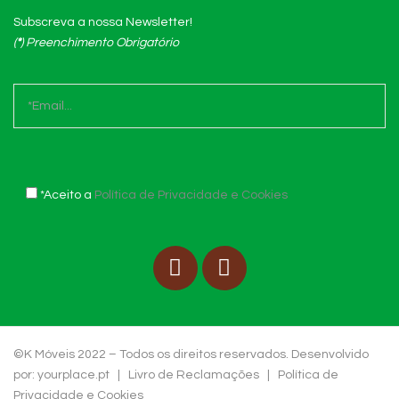
Subscreva a nossa Newsletter!
(
*
)
Preenchimento Obrigatório
*Aceito a
Política de Privacidade e Cookies
©K Móveis 2022 – Todos os direitos reservados. Desenvolvido
por:
yourplace.pt
|
Livro de Reclamações
|
Política de
Privacidade e Cookies