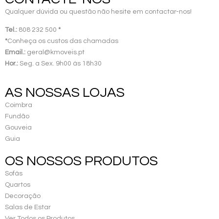
Qualquer dúvida ou questão não hesite em contactar-nos!
Tel.:
808 232 500
*
*
Conheça os custos das chamadas
Email.:
geral@kmoveis.pt
Hor.:
Seg. a Sex. 9h00 às 18h30
AS NOSSAS LOJAS
Coimbra
Fundão
Gouveia
Guia
OS NOSSOS PRODUTOS
Sofás
Quartos
Decoração
Salas de Estar
Ver Todos os Produtos