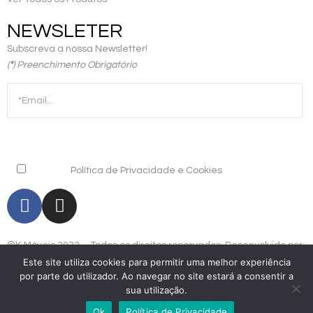
NEWSLETER
Subscreva a nossa Newsletter!
(
*
)
Preenchimento Obrigatório
*Aceito a
Política de Privacidade e Cookies
©K Móveis 2022 – Todos os direitos reservados. Desenvolvido por:
yourplace.pt
Este site utiliza cookies para permitir uma melhor experiência
|
Livro de Reclamações
|
Política de Privacidade
por parte do utilizador. Ao navegar no site estará a consentir a
e Cookies
sua utilização.
Ok
Política de Privacidade